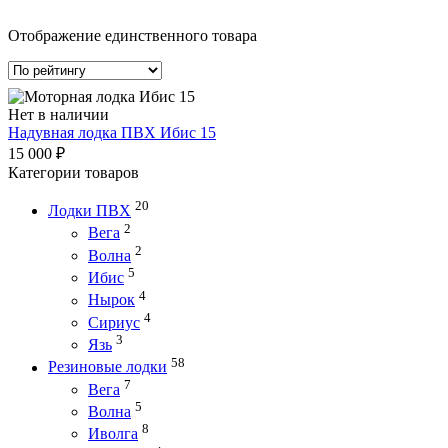
Отображение единственного товара
Нет в наличии
Надувная лодка ПВХ Ибис 15
15 000
₽
Категории товаров
20
Лодки ПВХ
2
Вега
2
Волна
5
Ибис
4
Нырок
4
Сириус
3
Язь
58
Резиновые лодки
7
Вега
5
Волна
8
Иволга