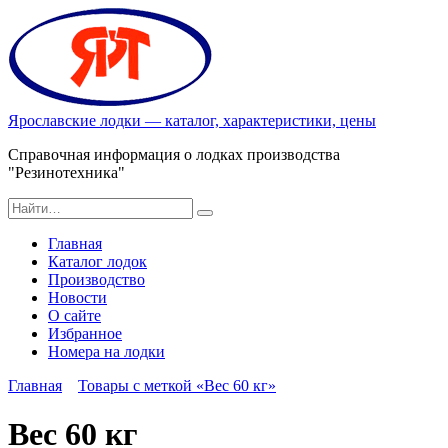
Перейти
к
содержанию
Ярославские лодки — каталог, характеристики, цены
Справочная информация о лодках производства
"Резинотехника"
Search
for:
Главная
Каталог лодок
Производство
Новости
О сайте
Избранное
Номера на лодки
Главная
Товары с меткой «Вес 60 кг»
Вес 60 кг