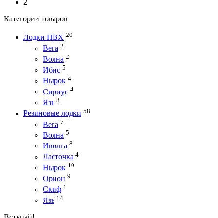
2
Категории товаров
20
Лодки ПВХ
2
Вега
2
Волна
5
Ибис
4
Нырок
4
Сириус
3
Язь
58
Резиновые лодки
7
Вега
5
Волна
8
Иволга
4
Ласточка
10
Нырок
9
Орион
1
Скиф
14
Язь
Вступай!