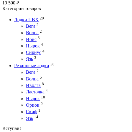
19 500
₽
Категории товаров
20
Лодки ПВХ
2
Вега
2
Волна
5
Ибис
4
Нырок
4
Сириус
3
Язь
58
Резиновые лодки
7
Вега
5
Волна
8
Иволга
4
Ласточка
10
Нырок
9
Орион
1
Скиф
14
Язь
Вступай!