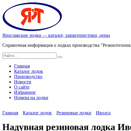
Перейти
к
содержанию
Ярославские лодки — каталог, характеристики, цены
Справочная информация о лодках производства "Резинотехник
Search
for:
Главная
Каталог лодок
Производство
Новости
О сайте
Избранное
Номера на лодки
Главная
Каталог лодок
Резиновые лодки
Иволга
Надувная резиновая лодка Ив