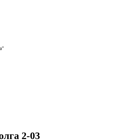
а"
олга 2-03