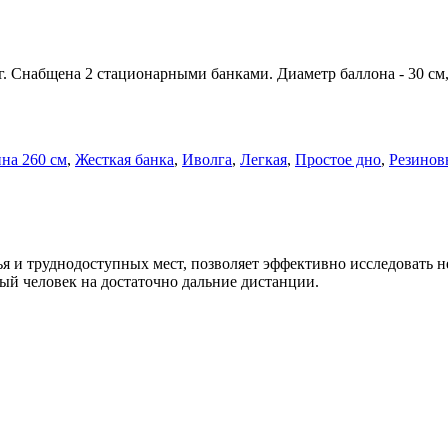
кг. Снабщена 2 стационарными банками. Диаметр баллона - 30 см,
на 260 см
,
Жесткая банка
,
Иволга
,
Легкая
,
Простое дно
,
Резинов
я и труднодоступных мест, позволяет эффективно исследовать н
ый человек на достаточно дальние дистанции.