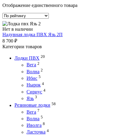
Отображение единственного товара
Нет в наличии
Надувная лодка ПВХ Язь 2П
8 700
₽
Категории товаров
20
Лодки ПВХ
2
Вега
2
Волна
5
Ибис
4
Нырок
4
Сириус
3
Язь
58
Резиновые лодки
7
Вега
5
Волна
8
Иволга
4
Ласточка