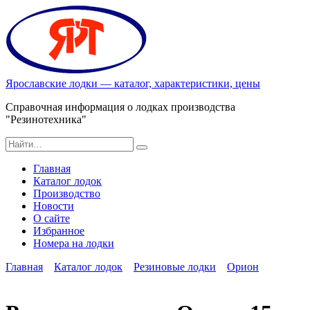
Перейти
к
содержанию
Ярославские лодки — каталог, характеристики, цены
Справочная информация о лодках производства
"Резинотехника"
Search
for:
Главная
Каталог лодок
Производство
Новости
О сайте
Избранное
Номера на лодки
Главная
Каталог лодок
Резиновые лодки
Орион