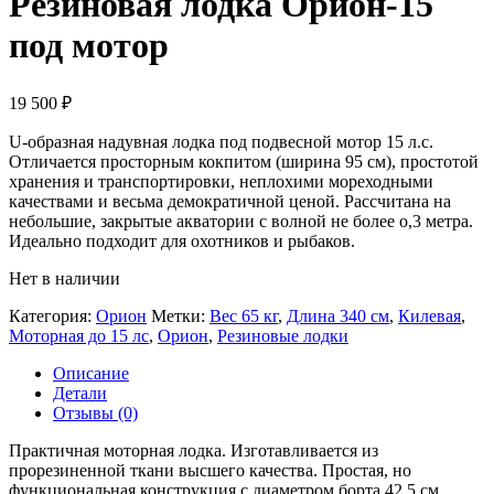
Резиновая лодка Орион-15
под мотор
19 500
₽
U-образная надувная лодка под подвесной мотор 15 л.с.
Отличается просторным кокпитом (ширина 95 см), простотой
хранения и транспортировки, неплохими мореходными
качествами и весьма демократичной ценой. Рассчитана на
небольшие, закрытые акватории с волной не более о,3 метра.
Идеально подходит для охотников и рыбаков.
Нет в наличии
Категория:
Орион
Метки:
Вес 65 кг
,
Длина 340 см
,
Килевая
,
Моторная до 15 лс
,
Орион
,
Резиновые лодки
Описание
Детали
Отзывы (0)
Практичная моторная лодка. Изготавливается из
прорезиненной ткани высшего качества. Простая, но
функциональная конструкция с диаметром борта 42,5 см.