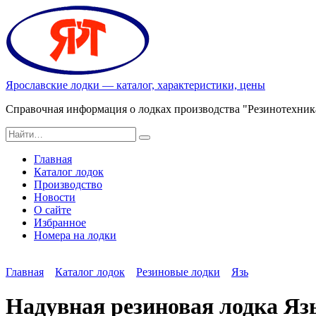
Перейти
к
содержанию
Ярославские лодки — каталог, характеристики, цены
Справочная информация о лодках производства "Резинотехник
Search
for:
Главная
Каталог лодок
Производство
Новости
О сайте
Избранное
Номера на лодки
Главная
Каталог лодок
Резиновые лодки
Язь
Надувная резиновая лодка Язь