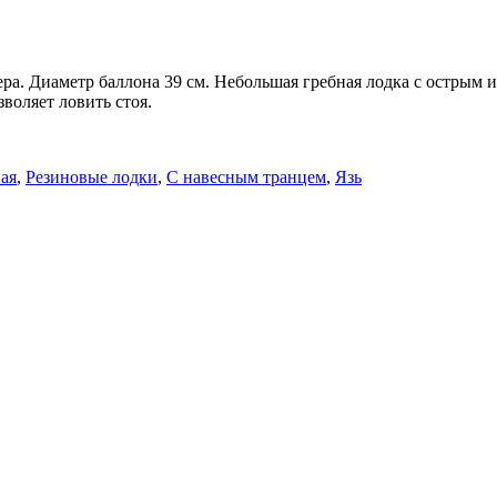
ера. Диаметр баллона 39 см. Небольшая гребная лодка с острым 
воляет ловить стоя.
ая
,
Резиновые лодки
,
С навесным транцем
,
Язь