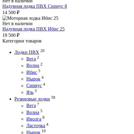
Нет в наличии
Надувная лодка ПВХ Сириус 8
14 500
₽
Нет в наличии
Надувная лодка ПВХ Ибис 25
19 500
₽
Категории товаров
20
Лодки ПВХ
2
Вега
2
Волна
5
Ибис
4
Нырок
4
Сириус
3
Язь
58
Резиновые лодки
7
Вега
5
Волна
8
Иволга
4
Ласточка
10
Нырок