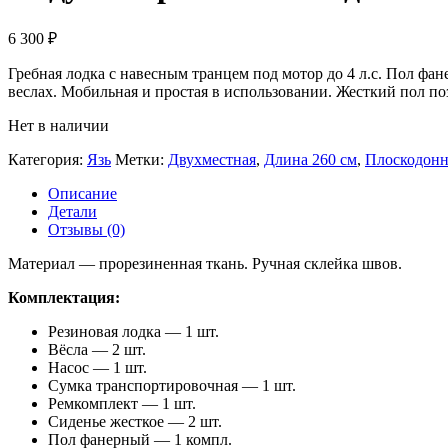
6 300
₽
Гребная лодка с навесным транцем под мотор до 4 л.с. Пол фан
веслах. Мобильная и простая в использовании. Жесткий пол поз
Нет в наличии
Категория:
Язь
Метки:
Двухместная
,
Длина 260 см
,
Плоскодонн
Описание
Детали
Отзывы (0)
Материал — прорезиненная ткань. Ручная склейка швов.
Комплектация:
Резиновая лодка — 1 шт.
Вёсла — 2 шт.
Насос — 1 шт.
Сумка транспортировочная — 1 шт.
Ремкомплект — 1 шт.
Сиденье жесткое — 2 шт.
Пол фанерный — 1 компл.