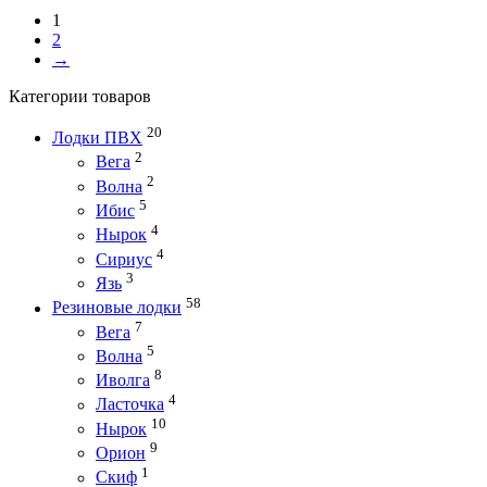
1
2
→
Категории товаров
20
Лодки ПВХ
2
Вега
2
Волна
5
Ибис
4
Нырок
4
Сириус
3
Язь
58
Резиновые лодки
7
Вега
5
Волна
8
Иволга
4
Ласточка
10
Нырок
9
Орион
1
Скиф