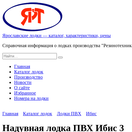
Перейти
к
содержанию
Ярославские лодки — каталог, характеристики, цены
Справочная информация о лодках производства "Резинотехник
Search
for:
Главная
Каталог лодок
Производство
Новости
О сайте
Избранное
Номера на лодки
Главная
Каталог лодок
Лодки ПВХ
Ибис
Надувная лодка ПВХ Ибис 3