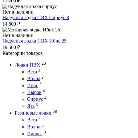
15 200
₽
Нет в наличии
Надувная лодка ПВХ Сириус 8
14 500
₽
Нет в наличии
Надувная лодка ПВХ Ибис 25
19 500
₽
Категории товаров
20
Лодки ПВХ
2
Вега
2
Волна
5
Ибис
4
Нырок
4
Сириус
3
Язь
58
Резиновые лодки
7
Вега
5
Волна
8
Иволга