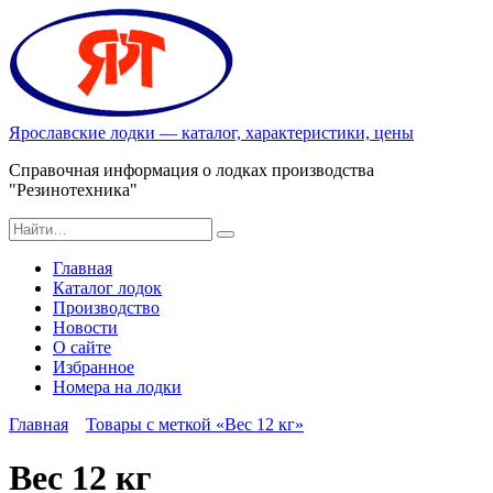
Перейти
к
содержанию
Ярославские лодки — каталог, характеристики, цены
Справочная информация о лодках производства
"Резинотехника"
Search
for:
Главная
Каталог лодок
Производство
Новости
О сайте
Избранное
Номера на лодки
Главная
Товары с меткой «Вес 12 кг»
Вес 12 кг