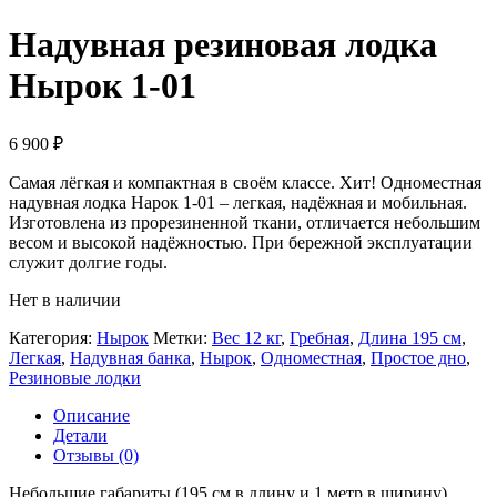
Надувная резиновая лодка
Нырок 1-01
6 900
₽
Самая лёгкая и компактная в своём классе. Хит! Одноместная
надувная лодка Нарок 1-01 – легкая, надёжная и мобильная.
Изготовлена из прорезиненной ткани, отличается небольшим
весом и высокой надёжностью. При бережной эксплуатации
служит долгие годы.
Нет в наличии
Категория:
Нырок
Метки:
Вес 12 кг
,
Гребная
,
Длина 195 см
,
Легкая
,
Надувная банка
,
Нырок
,
Одноместная
,
Простое дно
,
Резиновые лодки
Описание
Детали
Отзывы (0)
Небольшие габариты (195 см в длину и 1 метр в ширину)