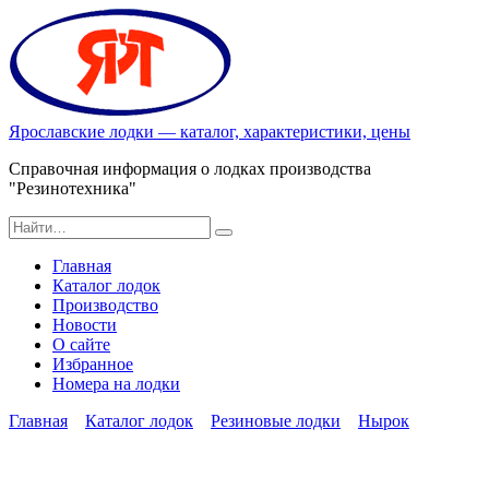
Перейти
к
содержанию
Ярославские лодки — каталог, характеристики, цены
Справочная информация о лодках производства
"Резинотехника"
Search
for:
Главная
Каталог лодок
Производство
Новости
О сайте
Избранное
Номера на лодки
Главная
Каталог лодок
Резиновые лодки
Нырок