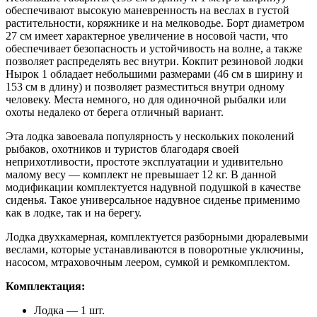
обеспечивают высокую маневренность на веслах в густой
растительности, коряжнике и на мелководье. Борт диаметром
27 см имеет характерное увеличение в носовой части, что
обеспечивает безопасность и устойчивость на волне, а также
позволяет распределять вес внутри. Кокпит резиновой лодки
Нырок 1 обладает небольшими размерами (46 см в ширину и
153 см в длину) и позволяет разместиться внутри одному
человеку. Места немного, но для одиночной рыбалки или
охоты недалеко от берега отличный вариант.
Эта лодка завоевала популярность у нескольких поколений
рыбаков, охотников и туристов благодаря своей
неприхотливости, простоте эксплуатации и удивительно
малому весу — комплект не превышает 12 кг. В данной
модификации комплектуется надувной подушкой в качестве
сиденья. Такое универсальное надувное сиденье применимо
как в лодке, так и на берегу.
Лодка двухкамерная, комплектуется разборными дюралевыми
веслами, которые устанавливаются в поворотные уключины,
насосом, мтраховочным леером, сумкой и ремкомплектом.
Комплектация:
Лодка — 1 шт.