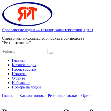
Перейти
к
содержанию
Ярославские лодки — каталог, характеристики, цены
Справочная информация о лодках производства
"Резинотехника"
Search
for:
Главная
Каталог лодок
Производство
Новости
О сайте
Избранное
Номера на лодки
Главная
Каталог лодок
Резиновые лодки
Орион