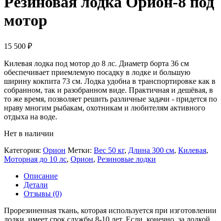
Резиновая лодка Орион-8 под
мотор
15 500
₽
Килевая лодка под мотор до 8 лс. Диаметр борта 36 см
обеспечивает приемлемую посадку в лодке и большую
ширину кокпита 73 см. Лодка удобна в транспортировке как в
собранном, так и разобранном виде. Практичная и дешёвая, в
то же время, позволяет решить различные задачи - придется по
нраву многим рыбакам, охотникам и любителям активного
отдыха на воде.
Нет в наличии
Категория:
Орион
Метки:
Вес 50 кг
,
Длина 300 см
,
Килевая
,
Моторная до 10 лс
,
Орион
,
Резиновые лодки
Описание
Детали
Отзывы (0)
Прорезиненная ткань, которая используется при изготовлении
лодки, имеет срок службы 8-10 лет. Если, конечно, за лодкой