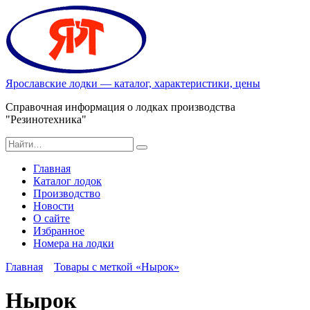
Перейти
к
содержанию
Ярославские лодки — каталог, характеристики, цены
Справочная информация о лодках производства
"Резинотехника"
Search
for:
Главная
Каталог лодок
Производство
Новости
О сайте
Избранное
Номера на лодки
Главная
Товары с меткой «Нырок»
Нырок