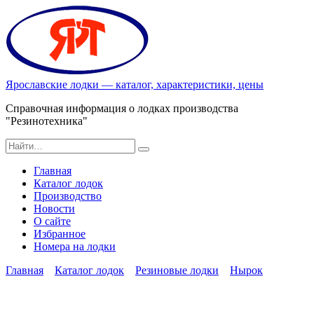
Перейти
к
содержанию
Ярославские лодки — каталог, характеристики, цены
Справочная информация о лодках производства
"Резинотехника"
Search
for:
Главная
Каталог лодок
Производство
Новости
О сайте
Избранное
Номера на лодки
Главная
Каталог лодок
Резиновые лодки
Нырок