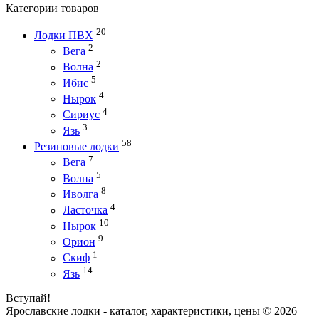
Категории товаров
20
Лодки ПВХ
2
Вега
2
Волна
5
Ибис
4
Нырок
4
Сириус
3
Язь
58
Резиновые лодки
7
Вега
5
Волна
8
Иволга
4
Ласточка
10
Нырок
9
Орион
1
Скиф
14
Язь
Вступай!
Ярославские лодки - каталог, характеристики, цены © 2026