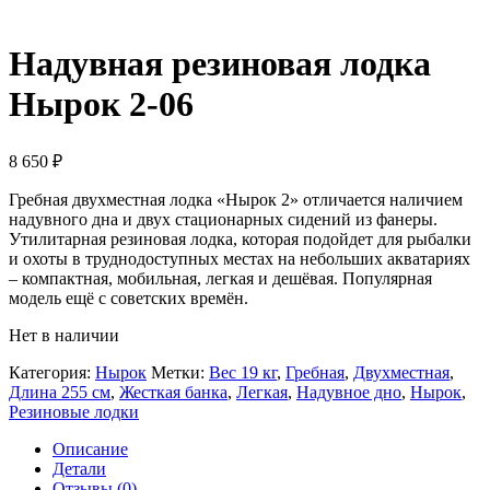
Надувная резиновая лодка
Нырок 2-06
8 650
₽
Гребная двухместная лодка «Нырок 2» отличается наличием
надувного дна и двух стационарных сидений из фанеры.
Утилитарная резиновая лодка, которая подойдет для рыбалки
и охоты в труднодоступных местах на небольших акватариях
– компактная, мобильная, легкая и дешёвая. Популярная
модель ещё с советских времён.
Нет в наличии
Категория:
Нырок
Метки:
Вес 19 кг
,
Гребная
,
Двухместная
,
Длина 255 см
,
Жесткая банка
,
Легкая
,
Надувное дно
,
Нырок
,
Резиновые лодки
Описание
Детали
Отзывы (0)